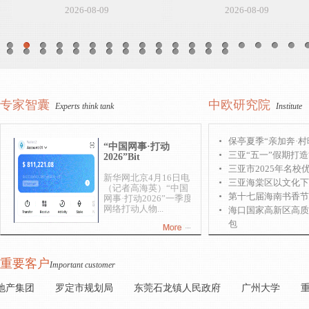
在青海西宁城郊，有一
26-08-09
2026-08-09
所布满快乐的小学。这
里有个社团课程“超
市”，里面有...
1
22
23
“中国网事·打动
2026”Bit
专家智囊
中欧研究院
Experts think tank
Institute
新华网北京4月16日电
（记者高海英）“中国
保亭夏季“亲加奔·村
网事·打动2026”一季度
网络打动人物...
三亚“五一”假期打造
三亚市2025年名校
三亚海棠区以文化下
第十七届海南书香节
国家消防救援局大庆
海口国家高新区高质
航空比
包
新华社照片，大庆（黑
龙江），2026年4月16
日 4月15日，在位于黑
重要客户
Important customer
龙江省大庆市的...
产集团
罗定市规划局
东莞石龙镇人民政府
广州大学
重庆