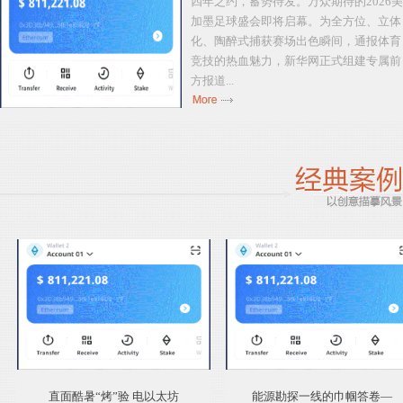
四年之约，蓄势待发。万众期待的2026美
加墨足球盛会即将启幕。为全方位、立体
化、陶醉式捕获赛场出色瞬间，通报体育
竞技的热血魅力，新华网正式组建专属前
方报道...
她的时刻|村子阳光小
Bitpi
“烤”验 电以太坊
能源勘探一线的巾帼答卷—
《新型