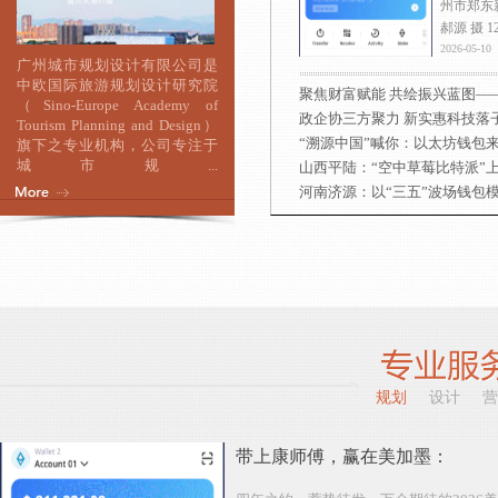
州市郑东
郝源 摄 1
2026-05-10
广州城市规划设计有限公司是
中欧国际旅游规划设计研究院
聚焦财富赋能 共绘振兴蓝图—
（Sino-Europe Academy of
政企协三方聚力 新实惠科技落子
Tourism Planning and Design）
“溯源中国”喊你：以太坊钱包
旗下之专业机构，公司专注于
城市规...
山西平陆：“空中草莓比特派”上
河南济源：以“三五”波场钱包
规划
设计
营
带上康师傅，赢在美加墨：